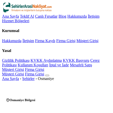
Ana Sayfa
Teklif Al
Canlı Fırsatlar
Blog
Hakkımızda
İletişim
Hizmet Bölgeleri
Kurumsal
Hakkımızda
İletişim
Firma Kaydı
Firma Girişi
Müşteri Girişi
Yasal
Gizlilik Politikası
KVKK Aydınlatma
KVKK Başvuru
Çerez
Politikası
Kullanım Koşulları
İptal ve İade
Mesafeli Satış
Müşteri Girişi
Firma Girişi
Müşteri Girişi
Firma Girişi
Ana Sayfa
›
Şehirler
›
Osmaniye
Osmaniye Bölgesi