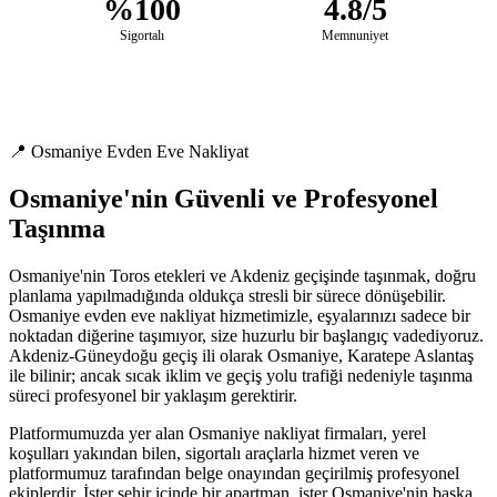
%100
4.8/5
Sigortalı
Memnuniyet
📍 Osmaniye Evden Eve Nakliyat
Osmaniye'nin Güvenli ve Profesyonel
Taşınma
Osmaniye'nin Toros etekleri ve Akdeniz geçişinde taşınmak, doğru
planlama yapılmadığında oldukça stresli bir sürece dönüşebilir.
Osmaniye evden eve nakliyat hizmetimizle, eşyalarınızı sadece bir
noktadan diğerine taşımıyor, size huzurlu bir başlangıç vadediyoruz.
Akdeniz-Güneydoğu geçiş ili olarak Osmaniye, Karatepe Aslantaş
ile bilinir; ancak sıcak iklim ve geçiş yolu trafiği nedeniyle taşınma
süreci profesyonel bir yaklaşım gerektirir.
Platformumuzda yer alan Osmaniye nakliyat firmaları, yerel
koşulları yakından bilen, sigortalı araçlarla hizmet veren ve
platformumuz tarafından belge onayından geçirilmiş profesyonel
ekiplerdir. İster şehir içinde bir apartman, ister Osmaniye'nin başka