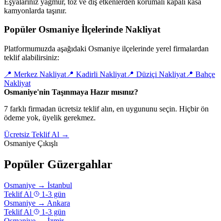
Eşyalarınız yağmur, toz ve dış etkenlerden korumalı kapalı kasa
kamyonlarda taşınır.
Popüler Osmaniye İlçelerinde Nakliyat
Platformumuzda aşağıdaki Osmaniye ilçelerinde yerel firmalardan
teklif alabilirsiniz:
📍
Merkez Nakliyat
📍
Kadirli Nakliyat
📍
Düziçi Nakliyat
📍
Bahçe
Nakliyat
Osmaniye'nin Taşınmaya Hazır mısınız?
7 farklı firmadan ücretsiz teklif alın, en uygununu seçin. Hiçbir ön
ödeme yok, üyelik gerekmez.
Ücretsiz Teklif Al →
Osmaniye Çıkışlı
Popüler Güzergahlar
Osmaniye
→
İstanbul
Teklif Al
1-3 gün
Osmaniye
→
Ankara
Teklif Al
1-3 gün
Osmaniye
→
İzmir