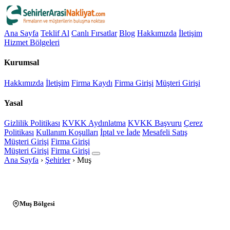
Ana Sayfa
Teklif Al
Canlı Fırsatlar
Blog
Hakkımızda
İletişim
Hizmet Bölgeleri
Kurumsal
Hakkımızda
İletişim
Firma Kaydı
Firma Girişi
Müşteri Girişi
Yasal
Gizlilik Politikası
KVKK Aydınlatma
KVKK Başvuru
Çerez
Politikası
Kullanım Koşulları
İptal ve İade
Mesafeli Satış
Müşteri Girişi
Firma Girişi
Müşteri Girişi
Firma Girişi
Ana Sayfa
›
Şehirler
›
Muş
Muş Bölgesi