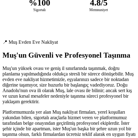
%100
4.8/5
Sigortalı
Memnuniyet
📍 Muş Evden Eve Nakliyat
Muş'un Güvenli ve Profesyonel Taşınma
Muş'un yüksek ovası ve geniş il sınırlarında taşınmak, doğru
planlama yapılmadığında oldukça stresli bir sürece dönüşebilir. Muş
evden eve nakliyat hizmetimizle, eşyalarınızı sadece bir noktadan
diğerine taşımıyor, size huzurlu bir başlangıç vadediyoruz. Doğu
Anadolu'nun ova ili olarak Muş, lale ovası ile bilinir; ancak sert kış
ve uzun kırsal mesafeler nedeniyle taşınma süreci profesyonel bir
yaklaşım gerektirir.
Platformumuzda yer alan Muş nakliyat firmaları, yerel koşulları
yakından bilen, sigortalı araçlarla hizmet veren ve platformumuz
tarafından belge onayından geçirilmiş profesyonel ekiplerdir. İster
şehir içinde bir apartman, ister Muş'un başka bir şehre uzun yol bir
taşınma olsun, farklı firmalardan ücretsiz teklif alarak en uygun fiyatı