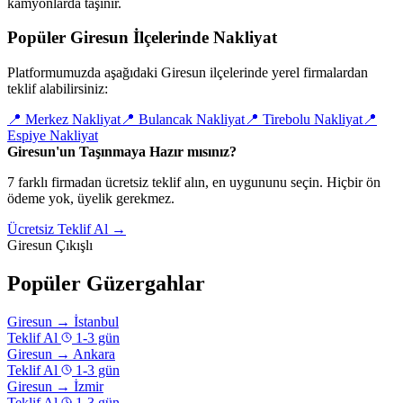
kamyonlarda taşınır.
Popüler Giresun İlçelerinde Nakliyat
Platformumuzda aşağıdaki Giresun ilçelerinde yerel firmalardan
teklif alabilirsiniz:
📍
Merkez Nakliyat
📍
Bulancak Nakliyat
📍
Tirebolu Nakliyat
📍
Espiye Nakliyat
Giresun'un Taşınmaya Hazır mısınız?
7 farklı firmadan ücretsiz teklif alın, en uygununu seçin. Hiçbir ön
ödeme yok, üyelik gerekmez.
Ücretsiz Teklif Al →
Giresun Çıkışlı
Popüler Güzergahlar
Giresun
→
İstanbul
Teklif Al
1-3 gün
Giresun
→
Ankara
Teklif Al
1-3 gün
Giresun
→
İzmir
Teklif Al
1-3 gün