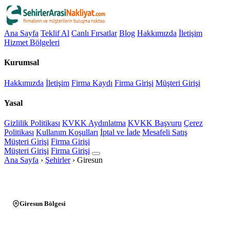
Ana Sayfa
Teklif Al
Canlı Fırsatlar
Blog
Hakkımızda
İletişim
Hizmet Bölgeleri
Kurumsal
Hakkımızda
İletişim
Firma Kaydı
Firma Girişi
Müşteri Girişi
Yasal
Gizlilik Politikası
KVKK Aydınlatma
KVKK Başvuru
Çerez
Politikası
Kullanım Koşulları
İptal ve İade
Mesafeli Satış
Müşteri Girişi
Firma Girişi
Müşteri Girişi
Firma Girişi
Ana Sayfa
›
Şehirler
›
Giresun
Giresun Bölgesi