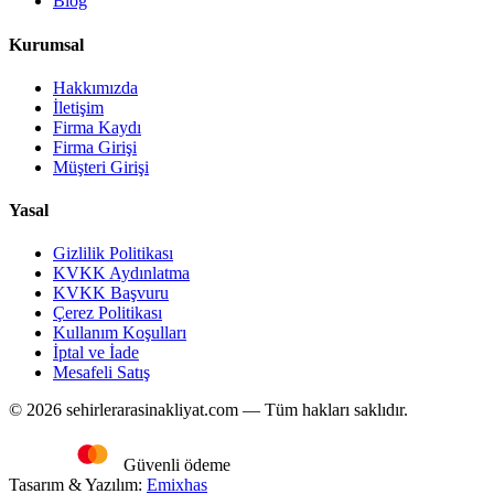
Blog
Kurumsal
Hakkımızda
İletişim
Firma Kaydı
Firma Girişi
Müşteri Girişi
Yasal
Gizlilik Politikası
KVKK Aydınlatma
KVKK Başvuru
Çerez Politikası
Kullanım Koşulları
İptal ve İade
Mesafeli Satış
© 2026 sehirlerarasinakliyat.com — Tüm hakları saklıdır.
Güvenli ödeme
Tasarım & Yazılım:
Emixhas