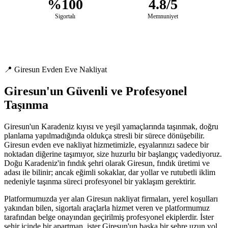
%100
4.8/5
Sigortalı
Memnuniyet
📍 Giresun Evden Eve Nakliyat
Giresun'un Güvenli ve Profesyonel
Taşınma
Giresun'un Karadeniz kıyısı ve yeşil yamaçlarında taşınmak, doğru
planlama yapılmadığında oldukça stresli bir sürece dönüşebilir.
Giresun evden eve nakliyat hizmetimizle, eşyalarınızı sadece bir
noktadan diğerine taşımıyor, size huzurlu bir başlangıç vadediyoruz.
Doğu Karadeniz'in fındık şehri olarak Giresun, fındık üretimi ve
adası ile bilinir; ancak eğimli sokaklar, dar yollar ve rutubetli iklim
nedeniyle taşınma süreci profesyonel bir yaklaşım gerektirir.
Platformumuzda yer alan Giresun nakliyat firmaları, yerel koşulları
yakından bilen, sigortalı araçlarla hizmet veren ve platformumuz
tarafından belge onayından geçirilmiş profesyonel ekiplerdir. İster
şehir içinde bir apartman, ister Giresun'un başka bir şehre uzun yol