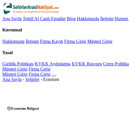
Ana Sayfa
Teklif Al
Canlı Fırsatlar
Blog
Hakkımızda
İletişim
Hizmet 
Kurumsal
Hakkımızda
İletişim
Firma Kaydı
Firma Girişi
Müşteri Girişi
Yasal
Gizlilik Politikası
KVKK Aydınlatma
KVKK Başvuru
Çerez Politika
Müşteri Girişi
Firma Girişi
Müşteri Girişi
Firma Girişi
Ana Sayfa
›
Şehirler
›
Erzurum
Erzurum Bölgesi