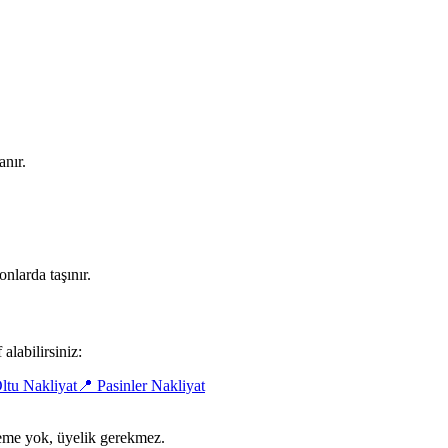
anır.
nlarda taşınır.
alabilirsiniz:
ltu Nakliyat
📍
Pasinler Nakliyat
ödeme yok, üyelik gerekmez.