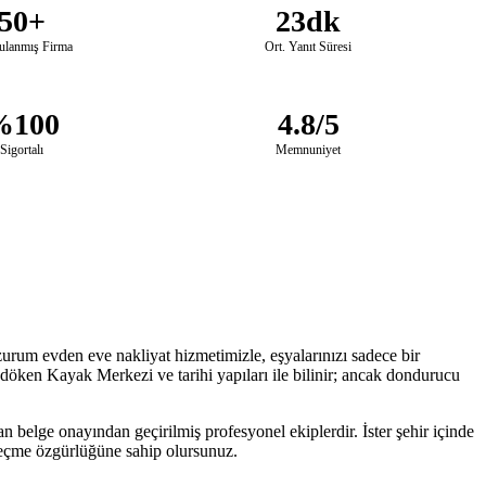
50+
23dk
ulanmış Firma
Ort. Yanıt Süresi
%100
4.8/5
Sigortalı
Memnuniyet
urum evden eve nakliyat hizmetimizle, eşyalarınızı sadece bir
öken Kayak Merkezi ve tarihi yapıları ile bilinir; ancak dondurucu
n belge onayından geçirilmiş profesyonel ekiplerdir. İster şehir içinde
i seçme özgürlüğüne sahip olursunuz.