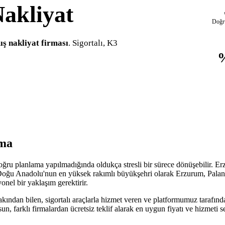
akliyat
Doğr
ş nakliyat firması
. Sigortalı, K3
nma
ru planlama yapılmadığında oldukça stresli bir sürece dönüşebilir. Erz
 Doğu Anadolu'nun en yüksek rakımlı büyükşehri olarak Erzurum, Paland
onel bir yaklaşım gerektirir.
kından bilen, sigortalı araçlarla hizmet veren ve platformumuz tarafında
sun, farklı firmalardan ücretsiz teklif alarak en uygun fiyatı ve hizmet