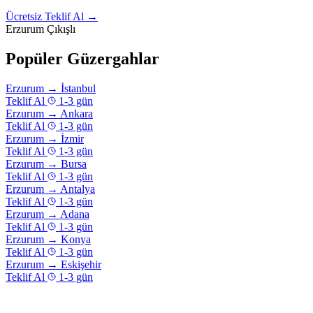
Ücretsiz Teklif Al →
Erzurum Çıkışlı
Popüler Güzergahlar
Erzurum
→
İstanbul
Teklif Al
1-3 gün
Erzurum
→
Ankara
Teklif Al
1-3 gün
Erzurum
→
İzmir
Teklif Al
1-3 gün
Erzurum
→
Bursa
Teklif Al
1-3 gün
Erzurum
→
Antalya
Teklif Al
1-3 gün
Erzurum
→
Adana
Teklif Al
1-3 gün
Erzurum
→
Konya
Teklif Al
1-3 gün
Erzurum
→
Eskişehir
Teklif Al
1-3 gün