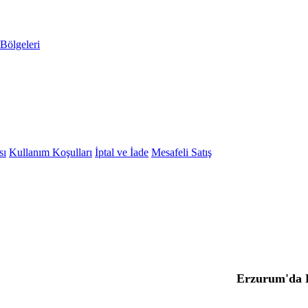
Bölgeleri
sı
Kullanım Koşulları
İptal ve İade
Mesafeli Satış
Erzurum'da 