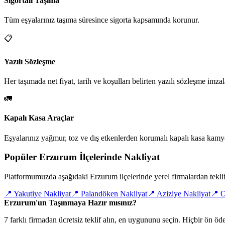
Sigortalı Taşıma
Tüm eşyalarınız taşıma süresince sigorta kapsamında korunur.
📋
Yazılı Sözleşme
Her taşımada net fiyat, tarih ve koşulları belirten yazılı sözleşme imzal
🚛
Kapalı Kasa Araçlar
Eşyalarınız yağmur, toz ve dış etkenlerden korumalı kapalı kasa kamyo
Popüler Erzurum İlçelerinde Nakliyat
Platformumuzda aşağıdaki Erzurum ilçelerinde yerel firmalardan teklif 
📍
Yakutiye Nakliyat
📍
Palandöken Nakliyat
📍
Aziziye Nakliyat
📍
O
Erzurum'un Taşınmaya Hazır mısınız?
7 farklı firmadan ücretsiz teklif alın, en uygununu seçin. Hiçbir ön 