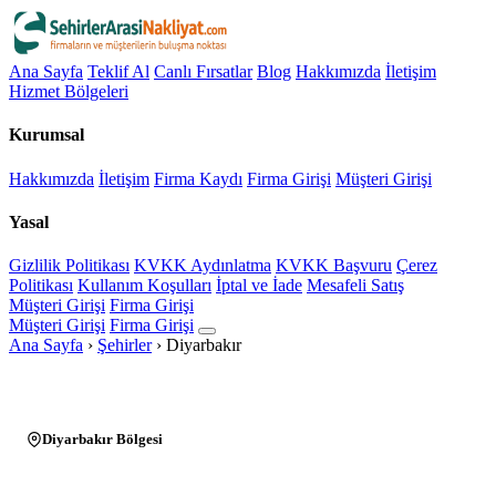
Ana Sayfa
Teklif Al
Canlı Fırsatlar
Blog
Hakkımızda
İletişim
Hizmet Bölgeleri
Kurumsal
Hakkımızda
İletişim
Firma Kaydı
Firma Girişi
Müşteri Girişi
Yasal
Gizlilik Politikası
KVKK Aydınlatma
KVKK Başvuru
Çerez
Politikası
Kullanım Koşulları
İptal ve İade
Mesafeli Satış
Müşteri Girişi
Firma Girişi
Müşteri Girişi
Firma Girişi
Ana Sayfa
›
Şehirler
›
Diyarbakır
Diyarbakır Bölgesi