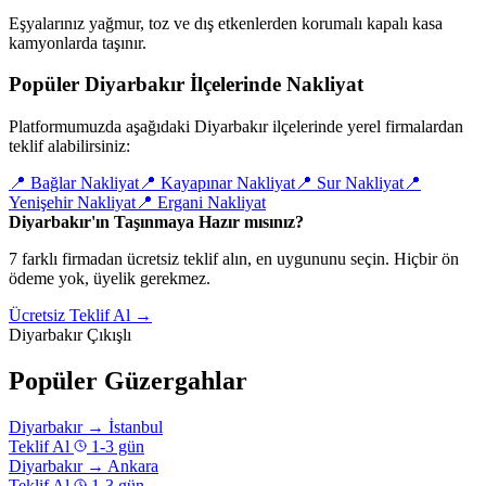
Eşyalarınız yağmur, toz ve dış etkenlerden korumalı kapalı kasa
kamyonlarda taşınır.
Popüler Diyarbakır İlçelerinde Nakliyat
Platformumuzda aşağıdaki Diyarbakır ilçelerinde yerel firmalardan
teklif alabilirsiniz:
📍
Bağlar Nakliyat
📍
Kayapınar Nakliyat
📍
Sur Nakliyat
📍
Yenişehir Nakliyat
📍
Ergani Nakliyat
Diyarbakır'ın Taşınmaya Hazır mısınız?
7 farklı firmadan ücretsiz teklif alın, en uygununu seçin. Hiçbir ön
ödeme yok, üyelik gerekmez.
Ücretsiz Teklif Al →
Diyarbakır Çıkışlı
Popüler Güzergahlar
Diyarbakır
→
İstanbul
Teklif Al
1-3 gün
Diyarbakır
→
Ankara
Teklif Al
1-3 gün