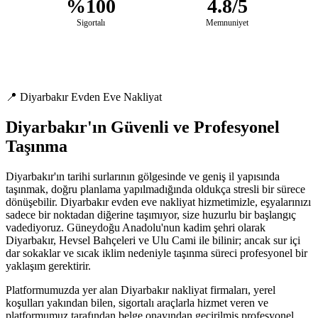
%100
4.8/5
Sigortalı
Memnuniyet
📍 Diyarbakır Evden Eve Nakliyat
Diyarbakır'ın Güvenli ve Profesyonel
Taşınma
Diyarbakır'ın tarihi surlarının gölgesinde ve geniş il yapısında
taşınmak, doğru planlama yapılmadığında oldukça stresli bir sürece
dönüşebilir. Diyarbakır evden eve nakliyat hizmetimizle, eşyalarınızı
sadece bir noktadan diğerine taşımıyor, size huzurlu bir başlangıç
vadediyoruz. Güneydoğu Anadolu'nun kadim şehri olarak
Diyarbakır, Hevsel Bahçeleri ve Ulu Cami ile bilinir; ancak sur içi
dar sokaklar ve sıcak iklim nedeniyle taşınma süreci profesyonel bir
yaklaşım gerektirir.
Platformumuzda yer alan Diyarbakır nakliyat firmaları, yerel
koşulları yakından bilen, sigortalı araçlarla hizmet veren ve
platformumuz tarafından belge onayından geçirilmiş profesyonel