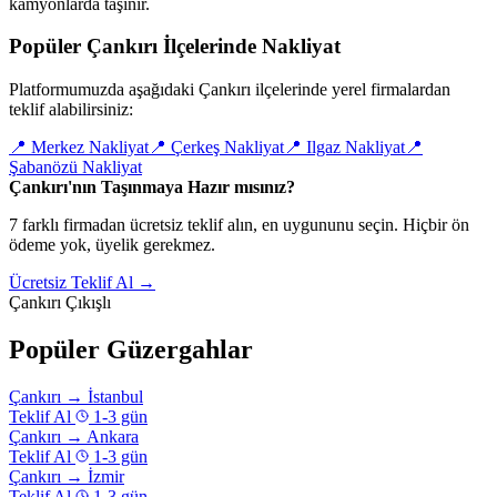
kamyonlarda taşınır.
Popüler Çankırı İlçelerinde Nakliyat
Platformumuzda aşağıdaki Çankırı ilçelerinde yerel firmalardan
teklif alabilirsiniz:
📍
Merkez Nakliyat
📍
Çerkeş Nakliyat
📍
Ilgaz Nakliyat
📍
Şabanözü Nakliyat
Çankırı'nın Taşınmaya Hazır mısınız?
7 farklı firmadan ücretsiz teklif alın, en uygununu seçin. Hiçbir ön
ödeme yok, üyelik gerekmez.
Ücretsiz Teklif Al →
Çankırı Çıkışlı
Popüler Güzergahlar
Çankırı
→
İstanbul
Teklif Al
1-3 gün
Çankırı
→
Ankara
Teklif Al
1-3 gün
Çankırı
→
İzmir
Teklif Al
1-3 gün