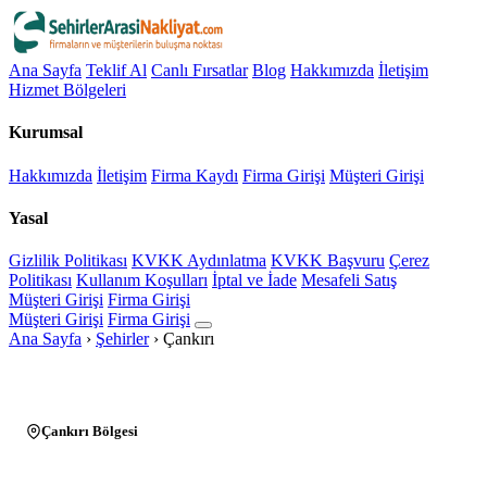
Ana Sayfa
Teklif Al
Canlı Fırsatlar
Blog
Hakkımızda
İletişim
Hizmet Bölgeleri
Kurumsal
Hakkımızda
İletişim
Firma Kaydı
Firma Girişi
Müşteri Girişi
Yasal
Gizlilik Politikası
KVKK Aydınlatma
KVKK Başvuru
Çerez
Politikası
Kullanım Koşulları
İptal ve İade
Mesafeli Satış
Müşteri Girişi
Firma Girişi
Müşteri Girişi
Firma Girişi
Ana Sayfa
›
Şehirler
›
Çankırı
Çankırı Bölgesi