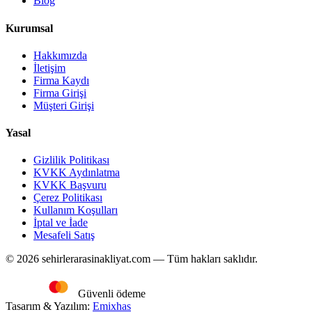
Blog
Kurumsal
Hakkımızda
İletişim
Firma Kaydı
Firma Girişi
Müşteri Girişi
Yasal
Gizlilik Politikası
KVKK Aydınlatma
KVKK Başvuru
Çerez Politikası
Kullanım Koşulları
İptal ve İade
Mesafeli Satış
© 2026 sehirlerarasinakliyat.com — Tüm hakları saklıdır.
Güvenli ödeme
Tasarım & Yazılım:
Emixhas