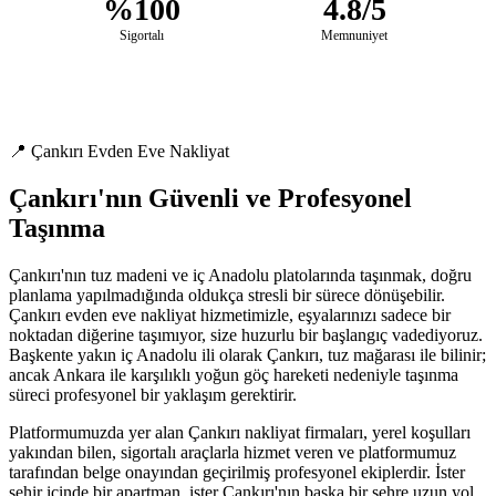
%100
4.8/5
Sigortalı
Memnuniyet
📍 Çankırı Evden Eve Nakliyat
Çankırı'nın Güvenli ve Profesyonel
Taşınma
Çankırı'nın tuz madeni ve iç Anadolu platolarında taşınmak, doğru
planlama yapılmadığında oldukça stresli bir sürece dönüşebilir.
Çankırı evden eve nakliyat hizmetimizle, eşyalarınızı sadece bir
noktadan diğerine taşımıyor, size huzurlu bir başlangıç vadediyoruz.
Başkente yakın iç Anadolu ili olarak Çankırı, tuz mağarası ile bilinir;
ancak Ankara ile karşılıklı yoğun göç hareketi nedeniyle taşınma
süreci profesyonel bir yaklaşım gerektirir.
Platformumuzda yer alan Çankırı nakliyat firmaları, yerel koşulları
yakından bilen, sigortalı araçlarla hizmet veren ve platformumuz
tarafından belge onayından geçirilmiş profesyonel ekiplerdir. İster
şehir içinde bir apartman, ister Çankırı'nın başka bir şehre uzun yol