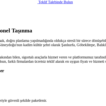
Teklif Talebinde Bulun
yonel Taşınma
ak, doğru planlama yapılmadığında oldukça stresli bir sürece dönüşebili
üneydoğu'nun kadim kültür şehri olarak Şanlıurfa, Göbeklitepe, Balıklıgö
akından bilen, sigortalı araçlarla hizmet veren ve platformumuz tarafınd
olsun, farklı firmalardan ücretsiz teklif alarak en uygun fiyatı ve hizme
er
iyle güvenli şekilde paketlenir.