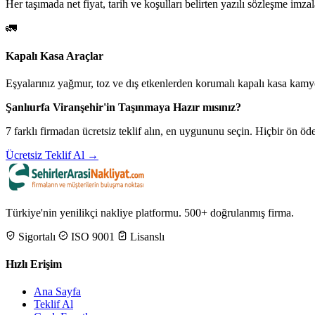
Her taşımada net fiyat, tarih ve koşulları belirten yazılı sözleşme imzal
🚛
Kapalı Kasa Araçlar
Eşyalarınız yağmur, toz ve dış etkenlerden korumalı kapalı kasa kamyo
Şanlıurfa Viranşehir'in Taşınmaya Hazır mısınız?
7 farklı firmadan ücretsiz teklif alın, en uygununu seçin. Hiçbir ön 
Ücretsiz Teklif Al →
Türkiye'nin yenilikçi nakliye platformu. 500+ doğrulanmış firma.
Sigortalı
ISO 9001
Lisanslı
Hızlı Erişim
Ana Sayfa
Teklif Al