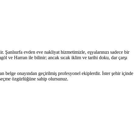
r. Şanlıurfa evden eve nakliyat hizmetimizle, eşyalarınızı sadece bir
l ve Harran ile bilinir; ancak sıcak iklim ve tarihi doku, dar çarşı
an belge onayından geçirilmiş profesyonel ekiplerdir. İster şehir içinde
ti seçme özgürlüğüne sahip olursunuz.