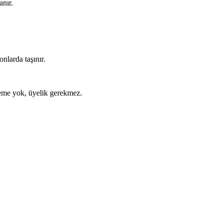
anır.
nlarda taşınır.
ödeme yok, üyelik gerekmez.