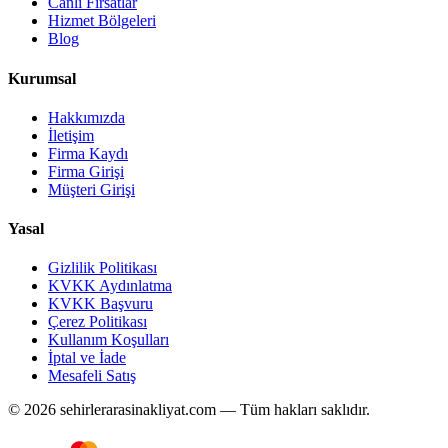
Canlı Fırsatlar
Hizmet Bölgeleri
Blog
Kurumsal
Hakkımızda
İletişim
Firma Kaydı
Firma Girişi
Müşteri Girişi
Yasal
Gizlilik Politikası
KVKK Aydınlatma
KVKK Başvuru
Çerez Politikası
Kullanım Koşulları
İptal ve İade
Mesafeli Satış
© 2026 sehirlerarasinakliyat.com — Tüm hakları saklıdır.