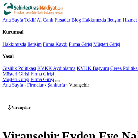
Ana Sayfa
Teklif Al
Canlı Fırsatlar
Blog
Hakkımızda
İletişim
Hizmet 
Kurumsal
Hakkımızda
İletişim
Firma Kaydı
Firma Girişi
Müşteri Girişi
Yasal
Gizlilik Politikası
KVKK Aydınlatma
KVKK Başvuru
Çerez Politika
Müşteri Girişi
Firma Girişi
Müşteri Girişi
Firma Girişi
Ana Sayfa
›
Firmalar
›
Şanlıurfa
›
Viranşehir
Viranşehir
Viranşehir Evden Eve Na