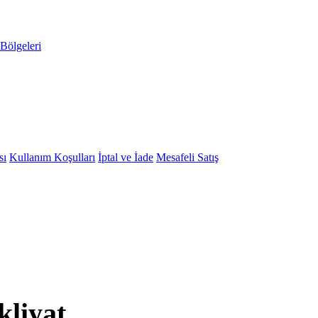
Bölgeleri
sı
Kullanım Koşulları
İptal ve İade
Mesafeli Satış
kliyat