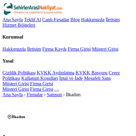
Ana Sayfa
Teklif Al
Canlı Fırsatlar
Blog
Hakkımızda
İletişim
Hizmet Bölgeleri
Kurumsal
Hakkımızda
İletişim
Firma Kaydı
Firma Girişi
Müşteri Girişi
Yasal
Gizlilik Politikası
KVKK Aydınlatma
KVKK Başvuru
Çerez
Politikası
Kullanım Koşulları
İptal ve İade
Mesafeli Satış
Müşteri Girişi
Firma Girişi
Müşteri Girişi
Firma Girişi
Ana Sayfa
›
Firmalar
›
Samsun
›
İlkadım
İlkadım