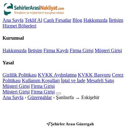
Ana Sayfa
Teklif Al
Canlı Fırsatlar
Blog
Hakkımızda
İletişim
Hizmet Bölgeleri
Kurumsal
Hakkımızda
İletişim
Firma Kaydı
Firma Girişi
Müşteri Girişi
Yasal
Gizlilik Politikası
KVKK Aydınlatma
KVKK Başvuru
Çerez
Politikası
Kullanım Koşulları
İptal ve İade
Mesafeli Satış
Müşteri Girişi
Firma Girişi
Müşteri Girişi
Firma Girişi
Ana Sayfa
›
Güzergahlar
›
Şanlıurfa → Eskişehir
Şehirler Arası Güzergah