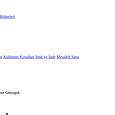
Bölgeleri
sı
Kullanım Koşulları
İptal ve İade
Mesafeli Satış
rası Güzergah