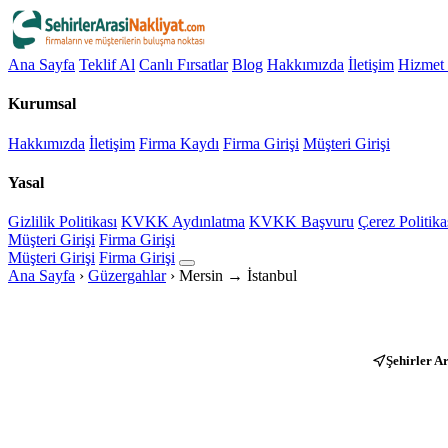
Ana Sayfa
Teklif Al
Canlı Fırsatlar
Blog
Hakkımızda
İletişim
Hizmet 
Kurumsal
Hakkımızda
İletişim
Firma Kaydı
Firma Girişi
Müşteri Girişi
Yasal
Gizlilik Politikası
KVKK Aydınlatma
KVKK Başvuru
Çerez Politika
Müşteri Girişi
Firma Girişi
Müşteri Girişi
Firma Girişi
Ana Sayfa
›
Güzergahlar
›
Mersin → İstanbul
Şehirler A