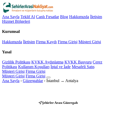
Ana Sayfa
Teklif Al
Canlı Fırsatlar
Blog
Hakkımızda
İletişim
Hizmet Bölgeleri
Kurumsal
Hakkımızda
İletişim
Firma Kaydı
Firma Girişi
Müşteri Girişi
Yasal
Gizlilik Politikası
KVKK Aydınlatma
KVKK Başvuru
Çerez
Politikası
Kullanım Koşulları
İptal ve İade
Mesafeli Satış
Müşteri Girişi
Firma Girişi
Müşteri Girişi
Firma Girişi
Ana Sayfa
›
Güzergahlar
›
İstanbul → Antalya
Şehirler Arası Güzergah