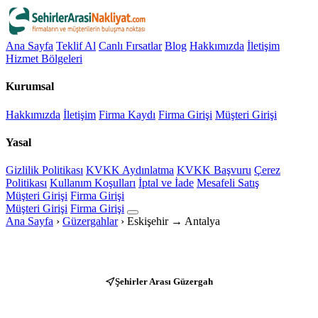
Ana Sayfa
Teklif Al
Canlı Fırsatlar
Blog
Hakkımızda
İletişim
Hizmet Bölgeleri
Kurumsal
Hakkımızda
İletişim
Firma Kaydı
Firma Girişi
Müşteri Girişi
Yasal
Gizlilik Politikası
KVKK Aydınlatma
KVKK Başvuru
Çerez
Politikası
Kullanım Koşulları
İptal ve İade
Mesafeli Satış
Müşteri Girişi
Firma Girişi
Müşteri Girişi
Firma Girişi
Ana Sayfa
›
Güzergahlar
›
Eskişehir → Antalya
Şehirler Arası Güzergah