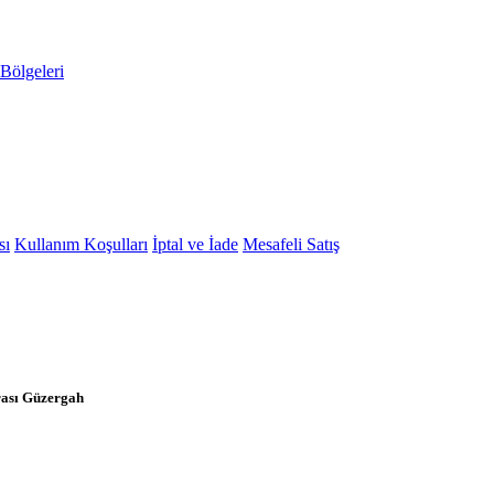
Bölgeleri
sı
Kullanım Koşulları
İptal ve İade
Mesafeli Satış
rası Güzergah