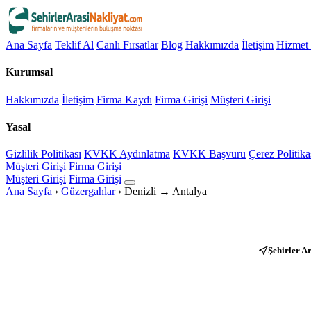
Ana Sayfa
Teklif Al
Canlı Fırsatlar
Blog
Hakkımızda
İletişim
Hizmet 
Kurumsal
Hakkımızda
İletişim
Firma Kaydı
Firma Girişi
Müşteri Girişi
Yasal
Gizlilik Politikası
KVKK Aydınlatma
KVKK Başvuru
Çerez Politika
Müşteri Girişi
Firma Girişi
Müşteri Girişi
Firma Girişi
Ana Sayfa
›
Güzergahlar
›
Denizli → Antalya
Şehirler A