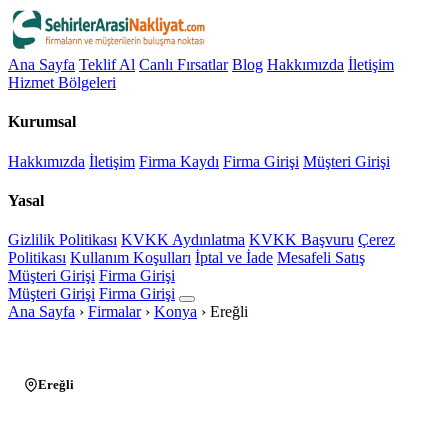
Ana Sayfa
Teklif Al
Canlı Fırsatlar
Blog
Hakkımızda
İletişim
Hizmet Bölgeleri
Kurumsal
Hakkımızda
İletişim
Firma Kaydı
Firma Girişi
Müşteri Girişi
Yasal
Gizlilik Politikası
KVKK Aydınlatma
KVKK Başvuru
Çerez
Politikası
Kullanım Koşulları
İptal ve İade
Mesafeli Satış
Müşteri Girişi
Firma Girişi
Müşteri Girişi
Firma Girişi
Ana Sayfa
›
Firmalar
›
Konya
›
Ereğli
Ereğli