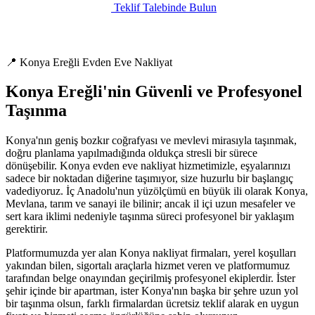
Teklif Talebinde Bulun
📍 Konya Ereğli Evden Eve Nakliyat
Konya Ereğli'nin Güvenli ve Profesyonel
Taşınma
Konya'nın geniş bozkır coğrafyası ve mevlevi mirasıyla taşınmak,
doğru planlama yapılmadığında oldukça stresli bir sürece
dönüşebilir. Konya evden eve nakliyat hizmetimizle, eşyalarınızı
sadece bir noktadan diğerine taşımıyor, size huzurlu bir başlangıç
vadediyoruz. İç Anadolu'nun yüzölçümü en büyük ili olarak Konya,
Mevlana, tarım ve sanayi ile bilinir; ancak il içi uzun mesafeler ve
sert kara iklimi nedeniyle taşınma süreci profesyonel bir yaklaşım
gerektirir.
Platformumuzda yer alan Konya nakliyat firmaları, yerel koşulları
yakından bilen, sigortalı araçlarla hizmet veren ve platformumuz
tarafından belge onayından geçirilmiş profesyonel ekiplerdir. İster
şehir içinde bir apartman, ister Konya'nın başka bir şehre uzun yol
bir taşınma olsun, farklı firmalardan ücretsiz teklif alarak en uygun