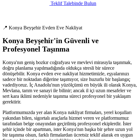
Teklif Talebinde Bulun
📍 Konya Beyşehir Evden Eve Nakliyat
Konya Beyşehir'in Güvenli ve
Profesyonel Taşınma
Konya'nın geniş bozkır coğrafyası ve mevlevi mirasıyla taşınmak,
doğru planlama yapılmadığında oldukça stresli bir sürece
dönüşebilir. Konya evden eve nakliyat hizmetimizle, eşyalarınızı
sadece bir noktadan diğerine taşımıyor, size huzurlu bir başlangıç
vadediyoruz. İç Anadolu'nun yüzölçümü en büyük ili olarak Konya,
Mevlana, tarım ve sanayi ile bilinir; ancak il içi uzun mesafeler ve
sert kara iklimi nedeniyle taşınma süreci profesyonel bir yaklaşım
gerektirir.
Platformumuzda yer alan Konya nakliyat firmaları, yerel koşulları
yakından bilen, sigortalı araçlarla hizmet veren ve platformumuz
tarafından belge onayından geçirilmiş profesyonel ekiplerdir. İster
şehir içinde bir apartman, ister Konya'nın başka bir şehre uzun yol
bir taşınma olsun, farklı firmalardan ücretsiz teklif alarak en uygun