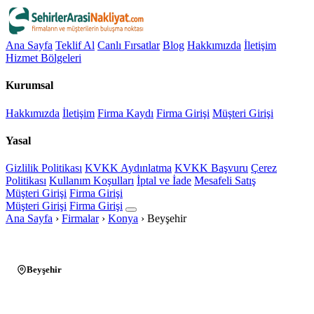
Ana Sayfa
Teklif Al
Canlı Fırsatlar
Blog
Hakkımızda
İletişim
Hizmet Bölgeleri
Kurumsal
Hakkımızda
İletişim
Firma Kaydı
Firma Girişi
Müşteri Girişi
Yasal
Gizlilik Politikası
KVKK Aydınlatma
KVKK Başvuru
Çerez
Politikası
Kullanım Koşulları
İptal ve İade
Mesafeli Satış
Müşteri Girişi
Firma Girişi
Müşteri Girişi
Firma Girişi
Ana Sayfa
›
Firmalar
›
Konya
›
Beyşehir
Beyşehir