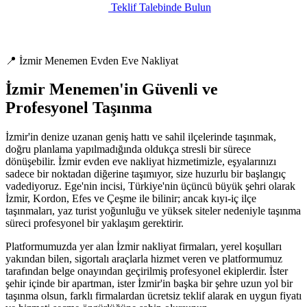
Teklif Talebinde Bulun
📍 İzmir Menemen Evden Eve Nakliyat
İzmir Menemen'in Güvenli ve
Profesyonel Taşınma
İzmir'in denize uzanan geniş hattı ve sahil ilçelerinde taşınmak,
doğru planlama yapılmadığında oldukça stresli bir sürece
dönüşebilir. İzmir evden eve nakliyat hizmetimizle, eşyalarınızı
sadece bir noktadan diğerine taşımıyor, size huzurlu bir başlangıç
vadediyoruz. Ege'nin incisi, Türkiye'nin üçüncü büyük şehri olarak
İzmir, Kordon, Efes ve Çeşme ile bilinir; ancak kıyı-iç ilçe
taşınmaları, yaz turist yoğunluğu ve yüksek siteler nedeniyle taşınma
süreci profesyonel bir yaklaşım gerektirir.
Platformumuzda yer alan İzmir nakliyat firmaları, yerel koşulları
yakından bilen, sigortalı araçlarla hizmet veren ve platformumuz
tarafından belge onayından geçirilmiş profesyonel ekiplerdir. İster
şehir içinde bir apartman, ister İzmir'in başka bir şehre uzun yol bir
taşınma olsun, farklı firmalardan ücretsiz teklif alarak en uygun fiyatı