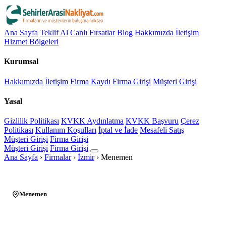
Ana Sayfa
Teklif Al
Canlı Fırsatlar
Blog
Hakkımızda
İletişim
Hizmet Bölgeleri
Kurumsal
Hakkımızda
İletişim
Firma Kaydı
Firma Girişi
Müşteri Girişi
Yasal
Gizlilik Politikası
KVKK Aydınlatma
KVKK Başvuru
Çerez
Politikası
Kullanım Koşulları
İptal ve İade
Mesafeli Satış
Müşteri Girişi
Firma Girişi
Müşteri Girişi
Firma Girişi
Ana Sayfa
›
Firmalar
›
İzmir
›
Menemen
Menemen