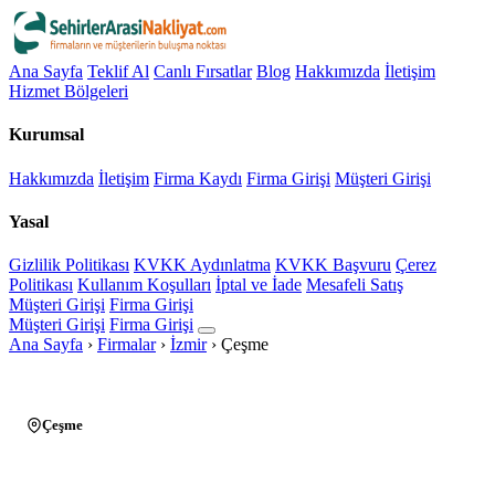
Ana Sayfa
Teklif Al
Canlı Fırsatlar
Blog
Hakkımızda
İletişim
Hizmet Bölgeleri
Kurumsal
Hakkımızda
İletişim
Firma Kaydı
Firma Girişi
Müşteri Girişi
Yasal
Gizlilik Politikası
KVKK Aydınlatma
KVKK Başvuru
Çerez
Politikası
Kullanım Koşulları
İptal ve İade
Mesafeli Satış
Müşteri Girişi
Firma Girişi
Müşteri Girişi
Firma Girişi
Ana Sayfa
›
Firmalar
›
İzmir
›
Çeşme
Çeşme