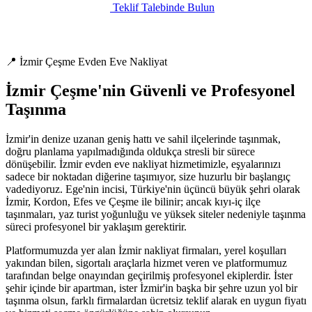
Teklif Talebinde Bulun
📍 İzmir Çeşme Evden Eve Nakliyat
İzmir Çeşme'nin Güvenli ve Profesyonel
Taşınma
İzmir'in denize uzanan geniş hattı ve sahil ilçelerinde taşınmak,
doğru planlama yapılmadığında oldukça stresli bir sürece
dönüşebilir. İzmir evden eve nakliyat hizmetimizle, eşyalarınızı
sadece bir noktadan diğerine taşımıyor, size huzurlu bir başlangıç
vadediyoruz. Ege'nin incisi, Türkiye'nin üçüncü büyük şehri olarak
İzmir, Kordon, Efes ve Çeşme ile bilinir; ancak kıyı-iç ilçe
taşınmaları, yaz turist yoğunluğu ve yüksek siteler nedeniyle taşınma
süreci profesyonel bir yaklaşım gerektirir.
Platformumuzda yer alan İzmir nakliyat firmaları, yerel koşulları
yakından bilen, sigortalı araçlarla hizmet veren ve platformumuz
tarafından belge onayından geçirilmiş profesyonel ekiplerdir. İster
şehir içinde bir apartman, ister İzmir'in başka bir şehre uzun yol bir
taşınma olsun, farklı firmalardan ücretsiz teklif alarak en uygun fiyatı