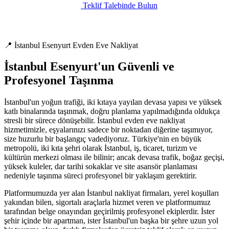
Teklif Talebinde Bulun
📍 İstanbul Esenyurt Evden Eve Nakliyat
İstanbul Esenyurt'un Güvenli ve
Profesyonel Taşınma
İstanbul'un yoğun trafiği, iki kıtaya yayılan devasa yapısı ve yüksek
katlı binalarında taşınmak, doğru planlama yapılmadığında oldukça
stresli bir sürece dönüşebilir. İstanbul evden eve nakliyat
hizmetimizle, eşyalarınızı sadece bir noktadan diğerine taşımıyor,
size huzurlu bir başlangıç vadediyoruz. Türkiye'nin en büyük
metropolü, iki kıta şehri olarak İstanbul, iş, ticaret, turizm ve
kültürün merkezi olması ile bilinir; ancak devasa trafik, boğaz geçişi,
yüksek kuleler, dar tarihi sokaklar ve site asansör planlaması
nedeniyle taşınma süreci profesyonel bir yaklaşım gerektirir.
Platformumuzda yer alan İstanbul nakliyat firmaları, yerel koşulları
yakından bilen, sigortalı araçlarla hizmet veren ve platformumuz
tarafından belge onayından geçirilmiş profesyonel ekiplerdir. İster
şehir içinde bir apartman, ister İstanbul'un başka bir şehre uzun yol