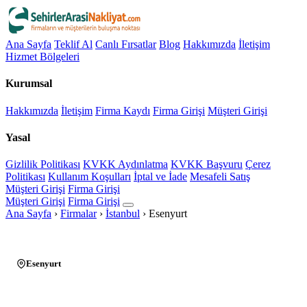
Ana Sayfa
Teklif Al
Canlı Fırsatlar
Blog
Hakkımızda
İletişim
Hizmet Bölgeleri
Kurumsal
Hakkımızda
İletişim
Firma Kaydı
Firma Girişi
Müşteri Girişi
Yasal
Gizlilik Politikası
KVKK Aydınlatma
KVKK Başvuru
Çerez
Politikası
Kullanım Koşulları
İptal ve İade
Mesafeli Satış
Müşteri Girişi
Firma Girişi
Müşteri Girişi
Firma Girişi
Ana Sayfa
›
Firmalar
›
İstanbul
›
Esenyurt
Esenyurt