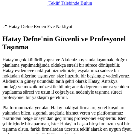
Teklif Talebinde Bulun
📍 Hatay Defne Evden Eve Nakliyat
Hatay Defne'nin Güvenli ve Profesyonel
Taşınma
Hatay'ın çok kültürlü yapısı ve Akdeniz kıyısında taşınmak, doğru
planlama yapılmadığında oldukça stresli bir sürece dönüşebilir.
Hatay evden eve nakliyat hizmetimizle, eşyalarınızı sadece bir
noktadan diğerine taşımıyor, size huzurlu bir başlangıç vadediyoruz.
Akdeniz'in güney ucundaki tarih şehri olarak Hatay, Antakya
mutfağı ve mozaik müzesi ile bilinir; ancak deprem sonrası yeniden
yapılanma süreci ve uzun il coğrafyası nedeniyle taşınma süreci
profesyonel bir yaklaşım gerektirir.
Platformumuzda yer alan Hatay nakliyat firmaları, yerel koşulları
yakından bilen, sigortalı araçlarla hizmet veren ve platformumuz
tarafından belge onayından geçirilmiş profesyonel ekiplerdir. İster
şehir içinde bir apartman, ister Hatay'ın başka bir şehre uzun yol bir
taşınma olsun, farklı firmalardan ücretsiz teklif alarak en uygun fiyatı