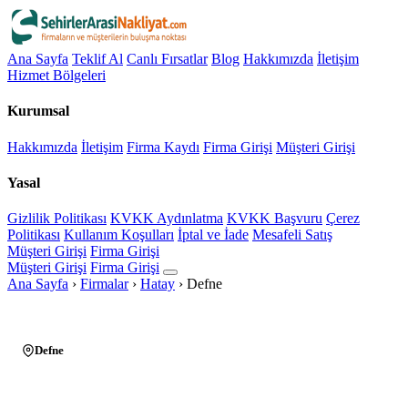
Ana Sayfa
Teklif Al
Canlı Fırsatlar
Blog
Hakkımızda
İletişim
Hizmet Bölgeleri
Kurumsal
Hakkımızda
İletişim
Firma Kaydı
Firma Girişi
Müşteri Girişi
Yasal
Gizlilik Politikası
KVKK Aydınlatma
KVKK Başvuru
Çerez
Politikası
Kullanım Koşulları
İptal ve İade
Mesafeli Satış
Müşteri Girişi
Firma Girişi
Müşteri Girişi
Firma Girişi
Ana Sayfa
›
Firmalar
›
Hatay
›
Defne
Defne