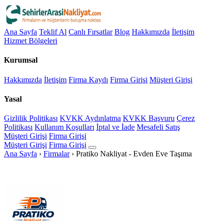
Ana Sayfa
Teklif Al
Canlı Fırsatlar
Blog
Hakkımızda
İletişim
Hizmet Bölgeleri
Kurumsal
Hakkımızda
İletişim
Firma Kaydı
Firma Girişi
Müşteri Girişi
Yasal
Gizlilik Politikası
KVKK Aydınlatma
KVKK Başvuru
Çerez
Politikası
Kullanım Koşulları
İptal ve İade
Mesafeli Satış
Müşteri Girişi
Firma Girişi
Müşteri Girişi
Firma Girişi
Ana Sayfa
›
Firmalar
›
Pratiko Nakliyat - Evden Eve Taşıma