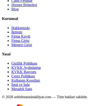
Canlı Fırsatlar
Hizmet Bölgeleri
Blog
Kurumsal
Hakkımızda
İletişim
Firma Kaydı
Firma Girişi
Müşteri Girişi
Yasal
Gizlilik Politikası
KVKK Aydınlatma
KVKK Başvuru
Çerez Politikası
Kullanım Koşulları
İptal ve İade
Mesafeli Satış
© 2026 sehirlerarasinakliyat.com — Tüm hakları saklıdır.