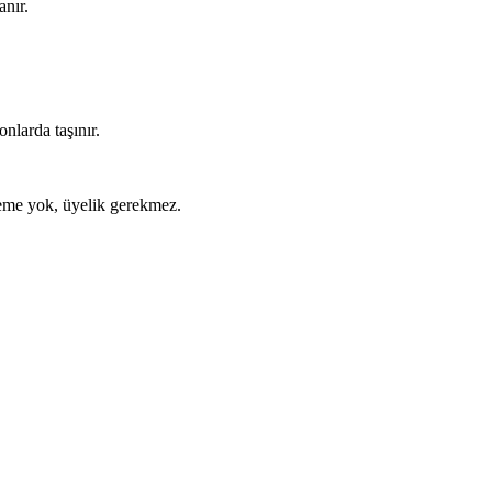
anır.
nlarda taşınır.
ödeme yok, üyelik gerekmez.