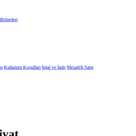
Bölgeleri
sı
Kullanım Koşulları
İptal ve İade
Mesafeli Satış
iyat