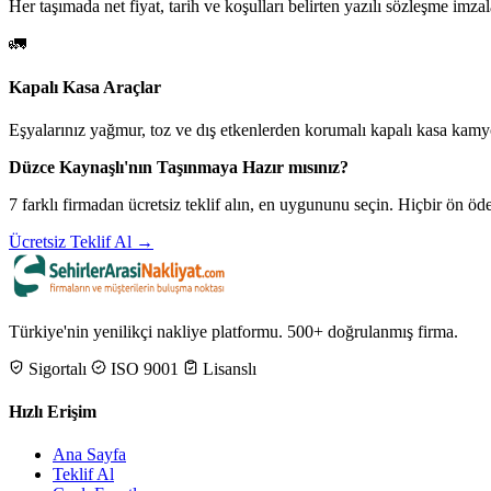
Her taşımada net fiyat, tarih ve koşulları belirten yazılı sözleşme imzal
🚛
Kapalı Kasa Araçlar
Eşyalarınız yağmur, toz ve dış etkenlerden korumalı kapalı kasa kamyo
Düzce Kaynaşlı'nın Taşınmaya Hazır mısınız?
7 farklı firmadan ücretsiz teklif alın, en uygununu seçin. Hiçbir ön 
Ücretsiz Teklif Al →
Türkiye'nin yenilikçi nakliye platformu. 500+ doğrulanmış firma.
Sigortalı
ISO 9001
Lisanslı
Hızlı Erişim
Ana Sayfa
Teklif Al