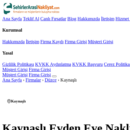
Ana Sayfa
Teklif Al
Canlı Fırsatlar
Blog
Hakkımızda
İletişim
Hizmet 
Kurumsal
Hakkımızda
İletişim
Firma Kaydı
Firma Girişi
Müşteri Girişi
Yasal
Gizlilik Politikası
KVKK Aydınlatma
KVKK Başvuru
Çerez Politika
Müşteri Girişi
Firma Girişi
Müşteri Girişi
Firma Girişi
Ana Sayfa
›
Firmalar
›
Düzce
›
Kaynaşlı
Kaynaşlı
Kaynaşlı Evden Eve Nakl