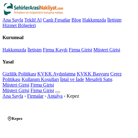
Ana Sayfa
Teklif Al
Canlı Fırsatlar
Blog
Hakkımızda
İletişim
Hizmet Bölgeleri
Kurumsal
Hakkımızda
İletişim
Firma Kaydı
Firma Girişi
Müşteri Girişi
Yasal
Gizlilik Politikası
KVKK Aydınlatma
KVKK Başvuru
Çerez
Politikası
Kullanım Koşulları
İptal ve İade
Mesafeli Satış
Müşteri Girişi
Firma Girişi
Müşteri Girişi
Firma Girişi
Ana Sayfa
›
Firmalar
›
Antalya
›
Kepez
Kepez